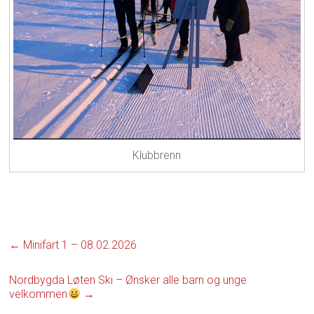
Klubbrenn
←
Minifart 1 – 08.02.2026
Nordbygda Løten Ski – Ønsker alle barn og unge
velkommen
→