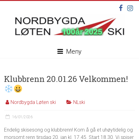
Skip
to
content
Nordbygda
Meny
Løten
Ski
Klubbrenn 20.01.26 Velkommen!
Velkommen
til
vår
nye
Nordbygda Løten ski
NLski
hjemmeside,
under
16/01/2026
oppdatering
Endelig skisesong og klubbrenn! Kom å gå et uhøytidelig og
morsomt renn tirsdag 20. jan kl. 17.45. Start 18.30. Vi spiser