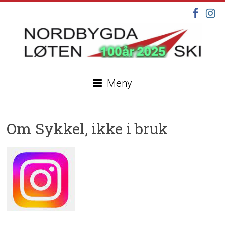
Skip
to
content
Nordbygda
Meny
Løten
Ski
Om Sykkel, ikke i bruk
Velkommen
til
vår
nye
hjemmeside,
under
oppdatering