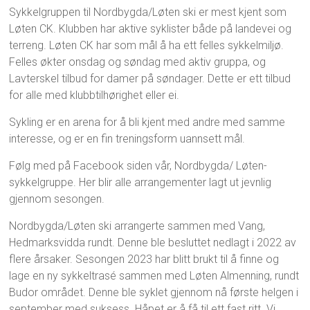
Sykkelgruppen til Nordbygda/Løten ski er mest kjent som
Løten CK. Klubben har aktive syklister både på landevei og
terreng. Løten CK har som mål å ha ett felles sykkelmiljø.
Felles økter onsdag og søndag med aktiv gruppa, og
Lavterskel tilbud for damer på søndager. Dette er ett tilbud
for alle med klubbtilhørighet eller ei.
Sykling er en arena for å bli kjent med andre med samme
interesse, og er en fin treningsform uannsett mål.
Følg med på Facebook siden vår, Nordbygda/ Løten-
sykkelgruppe. Her blir alle arrangementer lagt ut jevnlig
gjennom sesongen.
Nordbygda/Løten ski arrangerte sammen med Vang,
Hedmarksvidda rundt. Denne ble besluttet nedlagt i 2022 av
flere årsaker. Sesongen 2023 har blitt brukt til å finne og
lage en ny sykkeltrasé sammen med Løten Almenning, rundt
Budor området. Denne ble syklet gjennom nå første helgen i
september med suksess. Håpet er å få til ett fast ritt. Vi