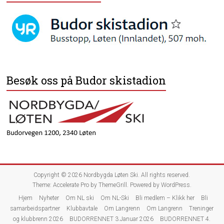
Besøk oss på Budor skistadion
Copyright © 2026
Nordbygda Løten Ski
. All rights reserved.
Theme:
Accelerate Pro
by ThemeGrill. Powered by
WordPress
.
Hjem
Nyheter
Om NL ski
Om NL-Ski
Bli medlem – Klikk her
Bli
samarbeidspartner
Klubbavtale
Om Langrenn
Om Langrenn
Treninger
og klubbrenn 2026
BUDORRENNET 3.Januar 2026
BUDORRENNET 4.