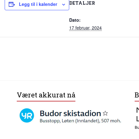
DETALJER
Legg til i kalender
Dato:
17 februar, 2024
Været akkurat nå
B