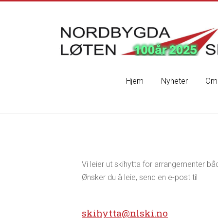
Skip
to
content
Nordbygda
Løten
Ski
Hjem
Nyheter
Om 
Velkommen
til
vår
nye
hjemmeside,
under
oppdatering
Vi leier ut skihytta for arrangementer bå
Ønsker du å leie, send en e-post til
–
skihytta@nlski.no