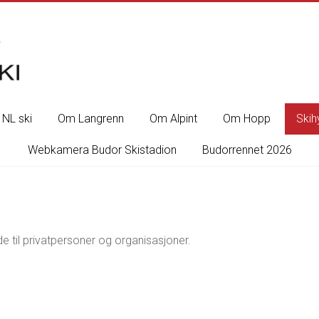
NL ski
Om Langrenn
Om Alpint
Om Hopp
Skih
Webkamera Budor Skistadion
Budorrennet 2026
de til privatpersoner og organisasjoner.