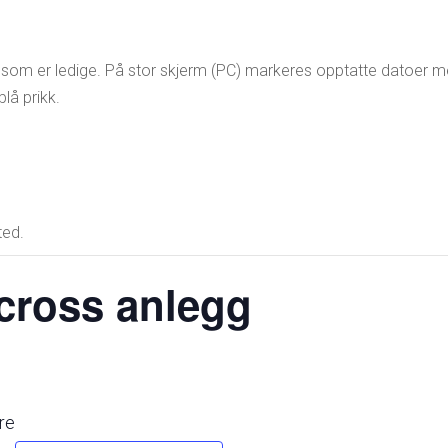
 som er ledige. På stor skjerm (PC) markeres opptatte datoer med
lå prikk.
ted.
cross anlegg
re