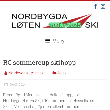
Skip
to
content
Nordbygda
Meny
Løten
Ski
RC sommercup skihopp
Velkommen
til
Nordbygda Løten ski
NLski
vår
nye
09/09/2024
hjemmeside,
under
Dennis Røed Martinsen har deltatt i hopp, for
oppdatering
Nordbygda/Løten-Ski, i RC sommercup i Hasselbakken-
Skien, Vikersund og Gjerpenkollen-Drammen.