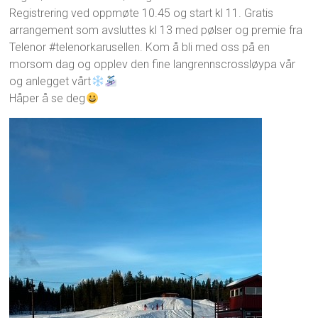
Registrering ved oppmøte 10.45 og start kl 11. Gratis
arrangement som avsluttes kl 13 med pølser og premie fra
Telenor #telenorkarusellen. Kom å bli med oss på en
morsom dag og opplev den fine langrennscrossløypa vår
og anlegget vårt
Håper å se deg