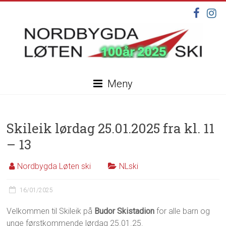
Skip
to
content
Nordbygda
Meny
Løten
Ski
Skileik lørdag 25.01.2025 fra kl. 11
Velkommen
til
– 13
vår
nye
Nordbygda Løten ski
NLski
hjemmeside,
under
16/01/2025
oppdatering
Velkommen til Skileik på
Budor Skistadion
for alle barn og
unge førstkommende lørdag 25.01.25.