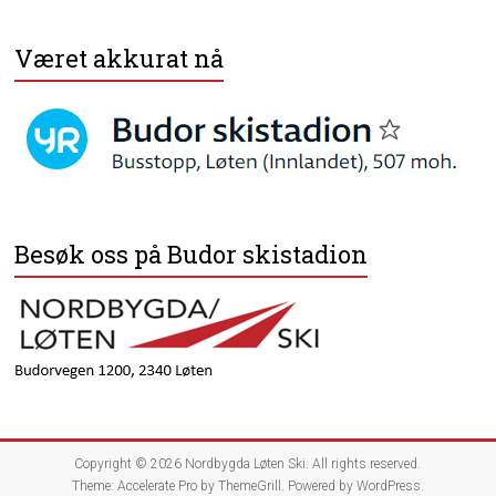
Været akkurat nå
Besøk oss på Budor skistadion
Copyright © 2026
Nordbygda Løten Ski
. All rights reserved.
Theme:
Accelerate Pro
by ThemeGrill. Powered by
WordPress
.