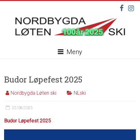
Skip
to
content
Nordbygda
Meny
Løten
Ski
Budor Løpefest 2025
Velkommen
til
Nordbygda Løten ski
NLski
vår
nye
22/08/2025
hjemmeside,
under
Budor Løpefest 2025
oppdatering