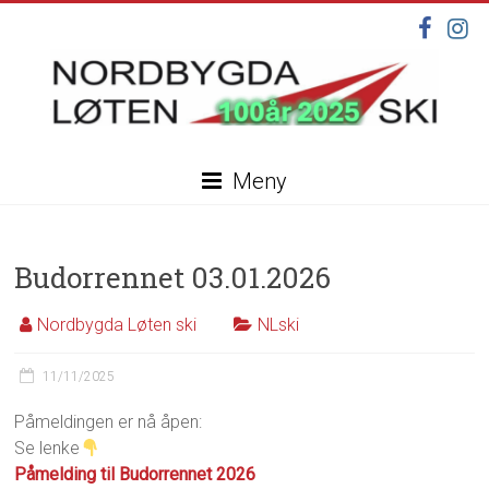
Skip
to
content
Nordbygda
Meny
Løten
Ski
Budorrennet 03.01.2026
Velkommen
til
Nordbygda Løten ski
NLski
vår
nye
11/11/2025
hjemmeside,
under
Påmeldingen er nå åpen:
oppdatering
Se lenke
Påmelding til Budorrennet 2026