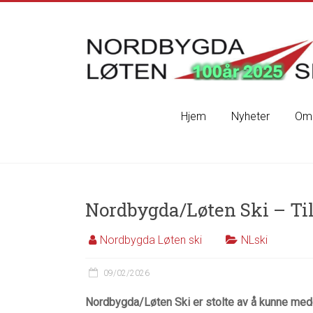
Skip
to
content
Nordbygda
Løten
Ski
Hjem
Nyheter
Om 
Velkommen
til
vår
nye
hjemmeside,
Nordbygda/Løten Ski – Ti
under
oppdatering
Nordbygda Løten ski
NLski
09/02/2026
Nordbygda/Løten Ski er stolte av å kunne med