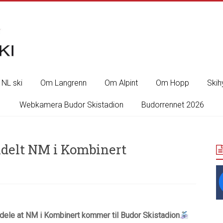
NL ski
Om Langrenn
Om Alpint
Om Hopp
Skih
Webkamera Budor Skistadion
Budorrennet 2026
ldelt NM i Kombinert
dele at NM i Kombinert kommer til Budor Skistadion