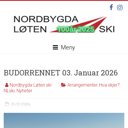
Skip
to
content
Nordbygda
Meny
Løten
Ski
BUDORRENNET 03. Januar 2026
Velkommen
til
Nordbygda Løten ski
Arrangementer
,
Hva skjer?
,
vår
NLski
,
Nyheter
nye
hjemmeside,
01/01/2026
under
oppdatering