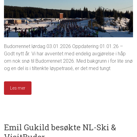
Budorrennet lørdag 03.01.2026 Oppdatering 01.01.26 –
Godt nytt år. Vi har avventet med endelig avgjørelse i håp
om nok snø til Budorrennet 2026. Med bakgrunn i for lite snø
og en del is i tiltenkte løypetrasé, er det med tungt
Les mer
Emil Gukild besøkte NL-Ski &