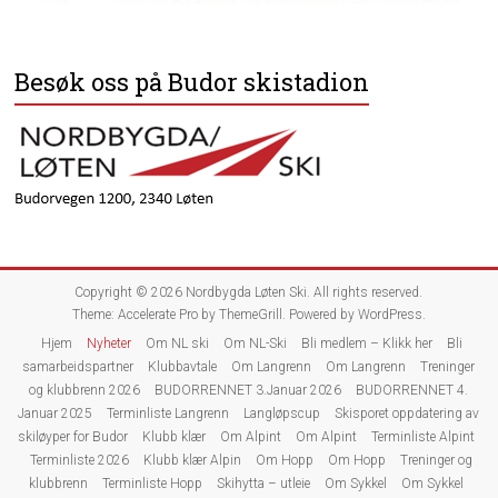
Besøk oss på Budor skistadion
Copyright © 2026
Nordbygda Løten Ski
. All rights reserved.
Theme:
Accelerate Pro
by ThemeGrill. Powered by
WordPress
.
Hjem
Nyheter
Om NL ski
Om NL-Ski
Bli medlem – Klikk her
Bli
samarbeidspartner
Klubbavtale
Om Langrenn
Om Langrenn
Treninger
og klubbrenn 2026
BUDORRENNET 3.Januar 2026
BUDORRENNET 4.
Januar 2025
Terminliste Langrenn
Langløpscup
Skisporet oppdatering av
skiløyper for Budor
Klubb klær
Om Alpint
Om Alpint
Terminliste Alpint
Terminliste 2026
Klubb klær Alpin
Om Hopp
Om Hopp
Treninger og
klubbrenn
Terminliste Hopp
Skihytta – utleie
Om Sykkel
Om Sykkel