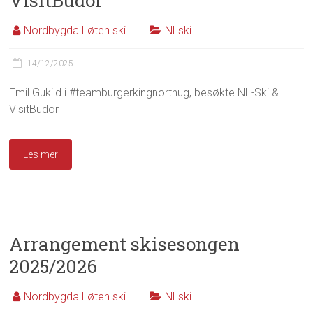
VisitBudor
Nordbygda Løten ski
NLski
14/12/2025
Emil Gukild i #teamburgerkingnorthug, besøkte NL-Ski &
VisitBudor
Les mer
Arrangement skisesongen
2025/2026
Nordbygda Løten ski
NLski