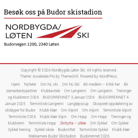
t
o
e
Besøk oss på Budor skistadion
n
r
Copyright © 2026
Nordbygda Løten Ski
. All rights reserved.
Theme:
Accelerate Pro
by ThemeGrill. Powered by
WordPress
.
Hjem
Nyheter
Om NL ski
Om NL-Ski
Bli medlem – Klikk her
Bli
samarbeidspartner
Klubbavtale
Om Langrenn
Om Langrenn
Treninger
og klubbrenn 2026
BUDORRENNET 3.Januar 2026
BUDORRENNET 4.
Januar 2025
Terminliste Langrenn
Langløpscup
Skisporet oppdatering av
skiløyper for Budor
Klubb klær
Om Alpint
Om Alpint
Terminliste Alpint
Terminliste 2026
Klubb klær Alpin
Om Hopp
Om Hopp
Treninger og
klubbrenn
Terminliste Hopp
Skihytta – utleie
Om Sykkel
Om Sykkel
Sykkel trening
Sykkel skole
Budorrittet
Terminliste Sykkel
Klubb klær
Webkamera Budor Skistadion
Budorrennet 2026