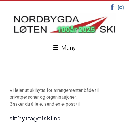
Skip
to
content
Nordbygda
Meny
Løten
Ski
Velkommen
til
vår
Vi leier ut skihytta for arrangementer både til
nye
privatpersoner og organisasjoner.
hjemmeside,
Ønsker du å leie, send en e-post til
under
–
oppdatering
skihytta@nlski.no
–