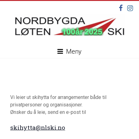
Skip
to
content
Nordbygda
Meny
Løten
Ski
Velkommen
til
vår
Vi leier ut skihytta for arrangementer både til
nye
privatpersoner og organisasjoner.
hjemmeside,
Ønsker du å leie, send en e-post til
under
–
oppdatering
skihytta@nlski.no
–