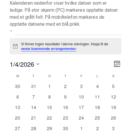
Kalenderen nedenfor viser hvilke datoer som er
ledige. På stor skjerm (PC) markeres opptatte datoer
med et grått felt. På mobiltelefon markeres de
opptatte datoene med en blå prikk.
–
Arrangementer
Vi finner ingen resultater i denne visningen. Hopp til de
M
neste kommende arrangementer
.
e
r
V
A
1/4/2026
k
M
n
V
r
e
a
å
K
M
MANDAG
T
TIRSDAG
O
ONSDAG
T
TORSDAG
F
FREDAG
L
LØRDAG
S
SØNDAG
d
e
n
r
l
l
e
a
0
0
0
0
0
0
0
30
31
1
2
3
4
5
d
g
a
g
a
a
a
a
a
a
a
d
l
0
0
0
0
0
0
0
6
7
8
9
10
11
12
r
r
r
r
r
r
r
n
a
v
a
a
a
a
a
a
a
e
t
r
0
r
0
0
r
0
r
0
r
0
r
0
r
13
14
15
16
17
18
19
g
r
r
r
r
r
r
r
i
o
a
a
a
a
a
a
a
a
a
a
a
a
a
a
n
0
r
0
r
0
r
0
r
r
0
r
0
r
0
20
21
22
23
24
25
26
.
e
n
r
n
r
r
n
r
n
r
n
r
n
r
n
s
a
a
a
a
a
a
a
a
a
a
a
a
a
a
d
g
r
0
g
r
0
r
0
g
r
0
g
r
g
0
r
g
0
r
g
0
m
27
28
29
30
1
2
3