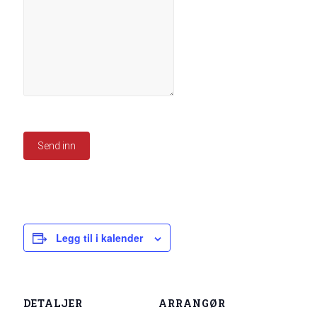
Send inn
Legg til i kalender
DETALJER
ARRANGØR