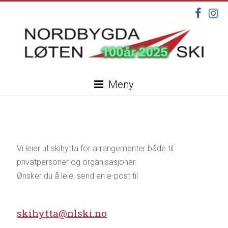
Skip
to
content
Nordbygda
Meny
Løten
Ski
Velkommen
til
Vi leier ut skihytta for arrangementer både til
vår
privatpersoner og organisasjoner.
nye
Ønsker du å leie, send en e-post til
hjemmeside,
under
–
oppdatering
skihytta@nlski.no